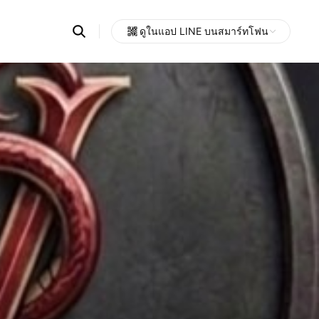
Search
ดูในแอป LINE บนสมาร์ทโฟน
OpenChats
Open
or
search
messages
area