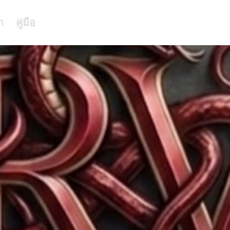
า
คู่มือ