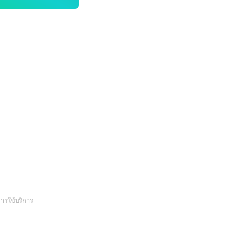
(Open
ารใช้บริการ
in
a