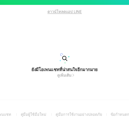
ดาวน์โหลดแอป LINE
ยังมีโอเพนแชทที่น่าสนใจอีกมากมาย
ดูเพิ่มเติม
(Open
(Open
(Open
อเพนแชท
คู่มือผู้ใช้มือใหม่
คู่มือการใช้งานอย่างปลอดภัย
ข้อกำหนดก
in
in
in
a
a
a