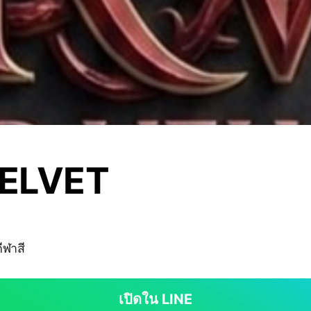
VELVET
ีฬาสี
เปิดใน LINE