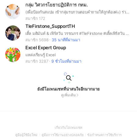
กลุ่ม วิศวกรโยธาปฏิบัติการ กทม.
(เพื่อป้องกันสแปม เข้ากลุ่มรบกวนตอบคำถามให้ถูกต้องค่ะ) ร่วมแชร์แนวทางการอ่าน แนวที่คิดว่าจะออกสอบ เทคนิคการอ่าน การทำความเข้าใจ
สมาชิก 172
TleFirstone_SupportTH
เติ้ล มติมันท์ & เฟิร์สวัน วรรณกร #TleFirstone #เติ้ลเฟิร์สวัน #TLE_mtm #Firstone
สมาชิก 5698
35 นาทีที่ผ่านมา
Excel Expert Group
แหล่งเรียนรู้ Excel
สมาชิก 3287
9 ชั่วโมงที่ผ่านมา
ยังมีโอเพนแชทที่น่าสนใจอีกมากมาย
ดูเพิ่มเติม
(Open
เกี่ยวกับโอเพนแชท
in
(Open
(Open
(Open
คู่มือผู้ใช้มือใหม่
คู่มือการใช้งานอย่างปลอดภัย
ข้อกำหนดการใช้บริการ