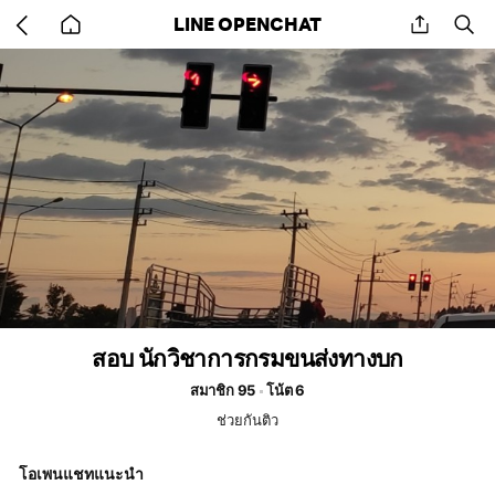
Go
share
se
LINE OPENCHAT
back
to
home
สอบ นักวิชาการกรมขนส่งทางบก
สมาชิก 95
โน้ต 6
ช่วยกันติว
โอเพนแชทแนะนำ