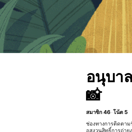
อนุบาล
📸
สมาชิก 46
โน้ต 5
ช่องทางการติดตามร
อสงวนสิทธิ์การถ่า