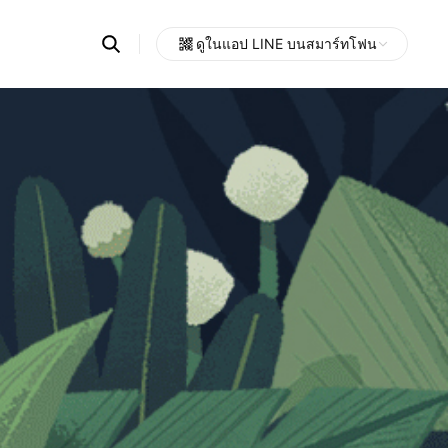
Search
ดูในแอป LINE บนสมาร์ทโฟน
OpenChats
Open
or
search
messages
area