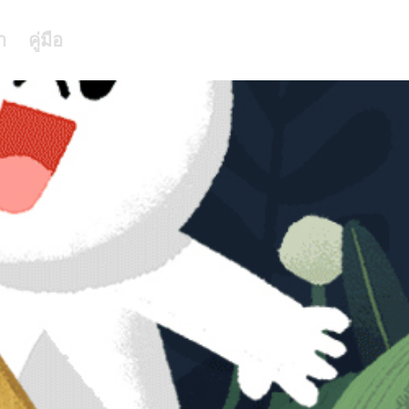
า
คู่มือ