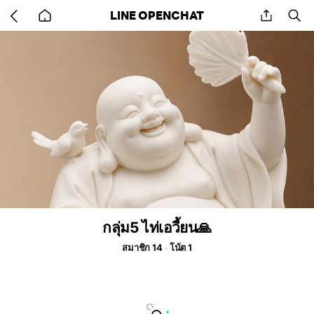
Go
share
se
LINE OPENCHAT
back
to
home
กลุ่ม5 ไท่เอวี้ยน🙏
สมาชิก 14
โน้ต 1