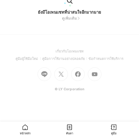
ยังมีโอเพนแชทที่น่าสนใจอีกมากมาย
ดูเพิ่มเติม
(Open
เกี่ยวกับโอเพนแชท
in
(Open
(Open
(Open
คู่มือผู้ใช้มือใหม่
คู่มือการใช้งานอย่างปลอดภัย
ข้อกำหนดการใช้บริการ
a
in
in
in
Go
Go
Go
new
Go
a
a
a
to
to
to
window)
to
new
new
new
Line
X
Facebook
Youtube
window)
window)
window)
(Open
(Open
(Open
(Open
© LY Corporation
in
in
in
in
a
a
a
a
new
new
new
new
window)
window)
window)
window)
หน้าหลัก
ค้นหา
คู่มือ