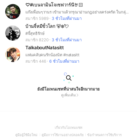
♡#เบนจามินโจเซฟวาร์นี🤘🏻
แก๊งเพื่อนๆวานร เข้ามาแล้วกรุณาอ่านกฎอย่างเคร่งครัด ในกลุ่มนี้มีพี่เบนกรุณาทำตามกฎกันด้วยนะ💞 (#chipmunkben)
สมาชิก 5989
3 ชั่วโมงที่ผ่านมา
บ้านจี๋หมีขั้วโลก 🐻‍❄️💘
#จี๋สุทธิรักษ์
สมาชิก 8220
3 ชั่วโมงที่ผ่านมา
TalkaboutNatasitt
แฟนคลับคนรักน้องนัท #natasitt
สมาชิก 446
6 ชั่วโมงที่ผ่านมา
ยังมีโอเพนแชทที่น่าสนใจอีกมากมาย
ดูเพิ่มเติม
(Open
เกี่ยวกับโอเพนแชท
in
(Open
(Open
(Open
คู่มือผู้ใช้มือใหม่
คู่มือการใช้งานอย่างปลอดภัย
ข้อกำหนดการใช้บริการ