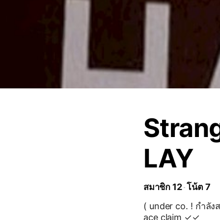
Stran
LAY
สมาชิก 12
โน้ต 7
( under co. ! กำลังสร้าง
ace claim ✓✓