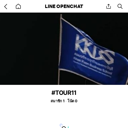
Go
share
se
LINE OPENCHAT
back
to
home
#TOUR11
สมาชิก 1
โน้ต 0