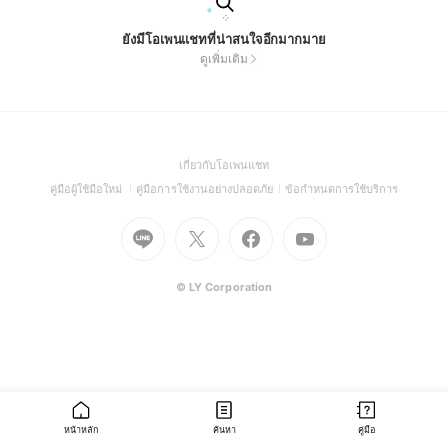
ยังมีโอเพนแชทที่น่าสนใจอีกมากมาย
ดูเพิ่มเติม
(Open
เกี่ยวกับโอเพนแชท
in
(Open
(Open
(Open
คู่มือผู้ใช้มือใหม่
คู่มือการใช้งานอย่างปลอดภัย
ข้อกำหนดการใช้บริการ
a
in
in
in
Go
Go
Go
new
Go
a
a
a
to
to
to
window)
to
new
new
new
Line
X
Facebook
Youtube
window)
window)
window)
(Open
(Open
(Open
(Open
© LY Corporation
in
in
in
in
a
a
a
a
new
new
new
new
window)
window)
window)
window)
หน้าหลัก
ค้นหา
คู่มือ