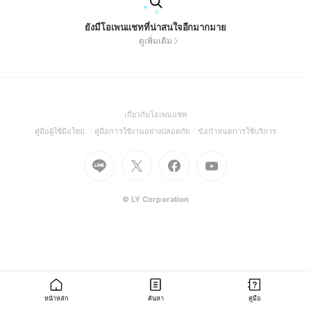
ยังมีโอเพนแชทที่น่าสนใจอีกมากมาย
ดูเพิ่มเติม
(Open
เกี่ยวกับโอเพนแชท
in
(Open
(Open
(Open
คู่มือผู้ใช้มือใหม่
คู่มือการใช้งานอย่างปลอดภัย
ข้อกำหนดการใช้บริการ
a
in
in
in
Go
Go
Go
new
Go
a
a
a
to
to
to
window)
to
new
new
new
Line
X
Facebook
Youtube
window)
window)
window)
(Open
(Open
(Open
(Open
© LY Corporation
in
in
in
in
a
a
a
a
new
new
new
new
window)
window)
window)
window)
หน้าหลัก
ค้นหา
คู่มือ