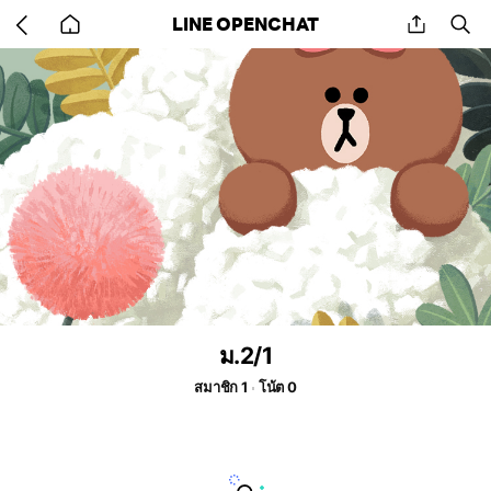
Go
share
se
LINE OPENCHAT
back
to
home
ม.2/1
สมาชิก 1
โน้ต 0