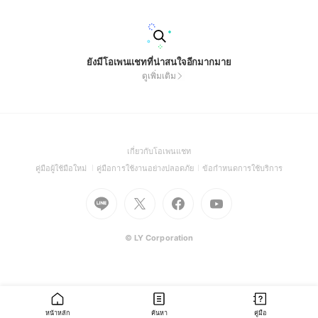
ยังมีโอเพนแชทที่น่าสนใจอีกมากมาย
ดูเพิ่มเติม
(Open
เกี่ยวกับโอเพนแชท
in
(Open
(Open
(Open
คู่มือผู้ใช้มือใหม่
คู่มือการใช้งานอย่างปลอดภัย
ข้อกำหนดการใช้บริการ
a
in
in
in
Go
Go
Go
new
Go
a
a
a
to
to
to
window)
to
new
new
new
Line
X
Facebook
Youtube
window)
window)
window)
(Open
(Open
(Open
(Open
© LY Corporation
in
in
in
in
a
a
a
a
new
new
new
new
window)
window)
window)
window)
หน้าหลัก
ค้นหา
คู่มือ