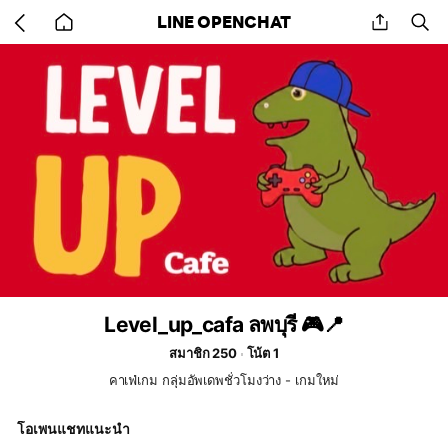
Go
share
se
LINE OPENCHAT
back
to
home
Level_up_cafa ลพบุรี 🎮📍
สมาชิก 250
โน้ต 1
คาเฟ่เกม กลุ่มอัพเดพชั่วโมงว่าง - เกมใหม่
โอเพนแชทแนะนำ