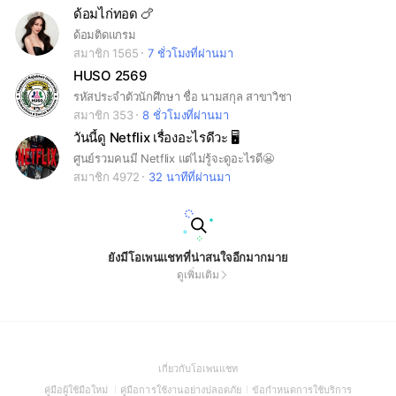
ด้อมไก่ทอด 🍗
ด้อมติดแกรม
สมาชิก 1565
7 ชั่วโมงที่ผ่านมา
HUSO 2569
รหัสประจำตัวนักศึกษา ชื่อ นามสกุล สาขาวิชา
สมาชิก 353
8 ชั่วโมงที่ผ่านมา
วันนี้ดู Netflix เรื่องอะไรดีวะ 🖥
ศูนย์รวมคนมี Netflix แต่ไม่รู้จะดูอะไรดี😬
สมาชิก 4972
32 นาทีที่ผ่านมา
ยังมีโอเพนแชทที่น่าสนใจอีกมากมาย
ดูเพิ่มเติม
(Open
เกี่ยวกับโอเพนแชท
in
(Open
(Open
(Open
คู่มือผู้ใช้มือใหม่
คู่มือการใช้งานอย่างปลอดภัย
ข้อกำหนดการใช้บริการ