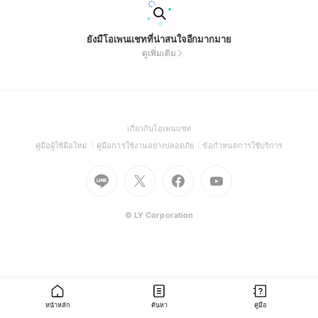
ยังมีโอเพนแชทที่น่าสนใจอีกมากมาย
ดูเพิ่มเติม
(Open
เกี่ยวกับโอเพนแชท
in
(Open
(Open
(Open
คู่มือผู้ใช้มือใหม่
คู่มือการใช้งานอย่างปลอดภัย
ข้อกำหนดการใช้บริการ
a
in
in
in
Go
Go
Go
new
Go
a
a
a
to
to
to
window)
to
new
new
new
Line
X
Facebook
Youtube
window)
window)
window)
(Open
(Open
(Open
(Open
© LY Corporation
in
in
in
in
a
a
a
a
new
new
new
new
window)
window)
window)
window)
หน้าหลัก
ค้นหา
คู่มือ