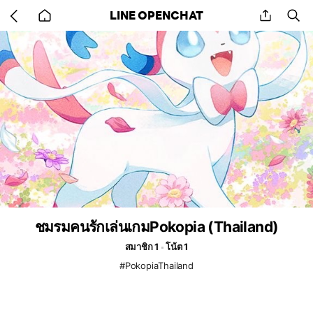
Go
share
se
LINE OPENCHAT
back
to
home
ชมรมคนรักเล่นเกมPokopia (Thailand)
สมาชิก 1
โน้ต 1
#PokopiaThailand