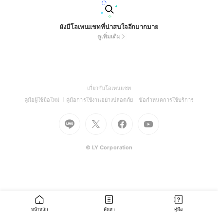
ยังมีโอเพนแชทที่น่าสนใจอีกมากมาย
ดูเพิ่มเติม
(Open
เกี่ยวกับโอเพนแชท
in
(Open
(Open
(Open
คู่มือผู้ใช้มือใหม่
คู่มือการใช้งานอย่างปลอดภัย
ข้อกำหนดการใช้บริการ
a
in
in
in
Go
Go
Go
new
Go
a
a
a
to
to
to
window)
to
new
new
new
Line
X
Facebook
Youtube
window)
window)
window)
(Open
(Open
(Open
(Open
© LY Corporation
in
in
in
in
a
a
a
a
new
new
new
new
window)
window)
window)
window)
หน้าหลัก
ค้นหา
คู่มือ