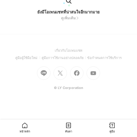
ยังมีโอเพนแชทที่น่าสนใจอีกมากมาย
ดูเพิ่มเติม
(Open
เกี่ยวกับโอเพนแชท
in
(Open
(Open
(Open
คู่มือผู้ใช้มือใหม่
คู่มือการใช้งานอย่างปลอดภัย
ข้อกำหนดการใช้บริการ
a
in
in
in
Go
Go
Go
new
Go
a
a
a
to
to
to
window)
to
new
new
new
Line
X
Facebook
Youtube
window)
window)
window)
(Open
(Open
(Open
(Open
© LY Corporation
in
in
in
in
a
a
a
a
new
new
new
new
window)
window)
window)
window)
หน้าหลัก
ค้นหา
คู่มือ