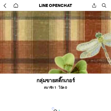
Go
share
se
LINE OPENCHAT
back
to
home
กลุ่มขายสติ๊กเกอร์
สมาชิก 1
โน้ต 0