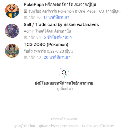
PokePapa พรีออเดอร์การ์ดเกมจากญี่ปุ่น
🎴 รับพรีออเดอร์การ์ด Pokemon & One Piece TCG จากญี่ปุ่น 🇹🇭 โดยคนไทยที่ทำงานประจำในญี่ปุ่น ดูแลเองทุกขั้นตอน 📦 ส่งรวดเร็ว ปลอดภัย ของถึงไทยพร้อมแจ้งเลข ems ไปรษณีไทย ประมาณ 14 วัน หลังจ่ายเงิน (บางเคสอาจเร็ว/ช้ากว่านั้นเล็กน้อย แล้วแต่รอบหิ้วกลับไทย)
สมาชิก 70
17 นาทีที่ผ่านมา
Sell / Trade card by riskee watanaves
Admin โพสต์ได้คนเดียวเท่านั้น
สมาชิก 84
5 ชั่วโมงที่ผ่านมา
TCG ZOSO (Pokemon)
รับหิ้วเรทการ์ด 0.22-0.23 ญี่ปุ่น
สมาชิก 40
20 นาทีที่ผ่านมา
ยังมีโอเพนแชทที่น่าสนใจอีกมากมาย
ดูเพิ่มเติม
(Open
เกี่ยวกับโอเพนแชท
in
(Open
(Open
(Open
คู่มือผู้ใช้มือใหม่
คู่มือการใช้งานอย่างปลอดภัย
ข้อกำหนดการใช้บริการ