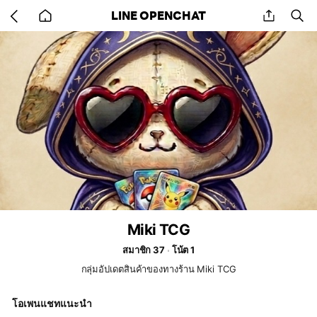
Go
share
se
LINE OPENCHAT
back
to
home
Miki TCG
สมาชิก 37
โน้ต 1
กลุ่มอัปเดตสินค้าของทางร้าน Miki TCG
โอเพนแชทแนะนำ