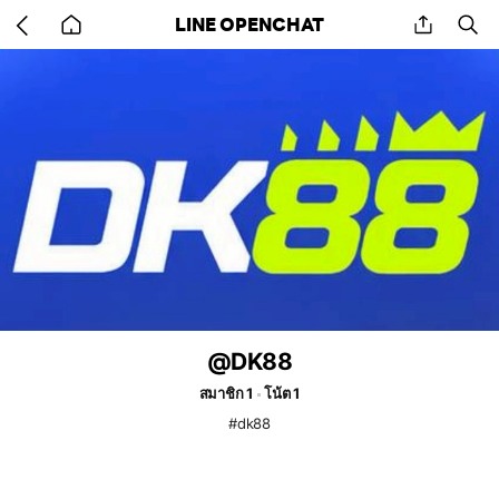
Go
share
se
LINE OPENCHAT
back
to
home
@DK88
สมาชิก 1
โน้ต 1
#dk88