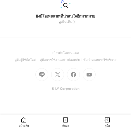
ยังมีโอเพนแชทที่น่าสนใจอีกมากมาย
ดูเพิ่มเติม
(Open
เกี่ยวกับโอเพนแชท
in
(Open
(Open
(Open
คู่มือผู้ใช้มือใหม่
คู่มือการใช้งานอย่างปลอดภัย
ข้อกำหนดการใช้บริการ
a
in
in
in
Go
Go
Go
new
Go
a
a
a
to
to
to
window)
to
new
new
new
Line
X
Facebook
Youtube
window)
window)
window)
(Open
(Open
(Open
(Open
© LY Corporation
in
in
in
in
a
a
a
a
new
new
new
new
window)
window)
window)
window)
หน้าหลัก
ค้นหา
คู่มือ