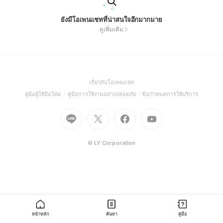
ยังมีโอเพนแชทที่น่าสนใจอีกมากมาย
ดูเพิ่มเติม
(Open
เกี่ยวกับโอเพนแชท
in
(Open
(Open
(Open
คู่มือผู้ใช้มือใหม่
คู่มือการใช้งานอย่างปลอดภัย
ข้อกำหนดการใช้บริการ
a
in
in
in
Go
Go
Go
new
Go
a
a
a
to
to
to
window)
to
new
new
new
Line
X
Facebook
Youtube
window)
window)
window)
(Open
(Open
(Open
(Open
© LY Corporation
in
in
in
in
a
a
a
a
new
new
new
new
window)
window)
window)
window)
หน้าหลัก
ค้นหา
คู่มือ