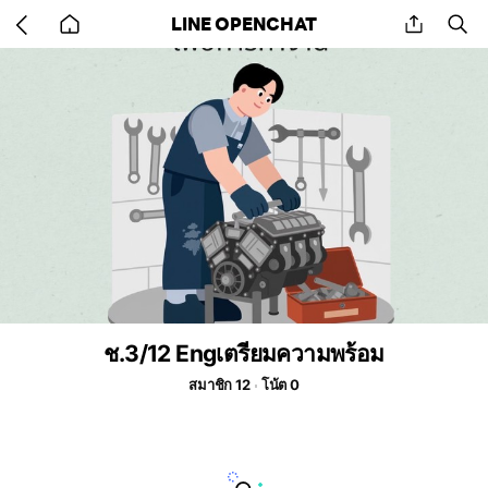
Go
share
se
LINE OPENCHAT
back
to
home
ช.3/12 Engเตรียมความพร้อม
สมาชิก 12
โน้ต 0