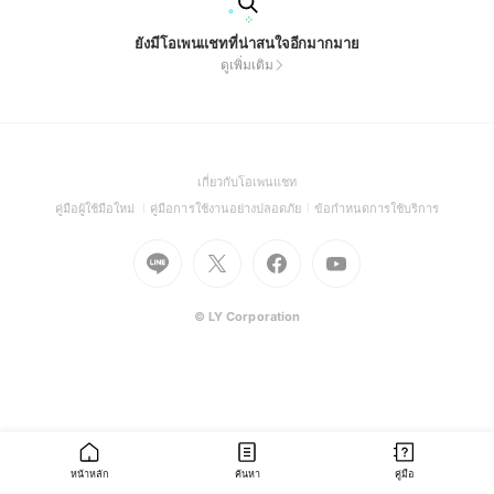
ยังมีโอเพนแชทที่น่าสนใจอีกมากมาย
ดูเพิ่มเติม
(Open
เกี่ยวกับโอเพนแชท
in
(Open
(Open
(Open
คู่มือผู้ใช้มือใหม่
คู่มือการใช้งานอย่างปลอดภัย
ข้อกำหนดการใช้บริการ
a
in
in
in
Go
Go
Go
new
Go
a
a
a
to
to
to
window)
to
new
new
new
Line
X
Facebook
Youtube
window)
window)
window)
(Open
(Open
(Open
(Open
© LY Corporation
in
in
in
in
a
a
a
a
new
new
new
new
window)
window)
window)
window)
หน้าหลัก
ค้นหา
คู่มือ