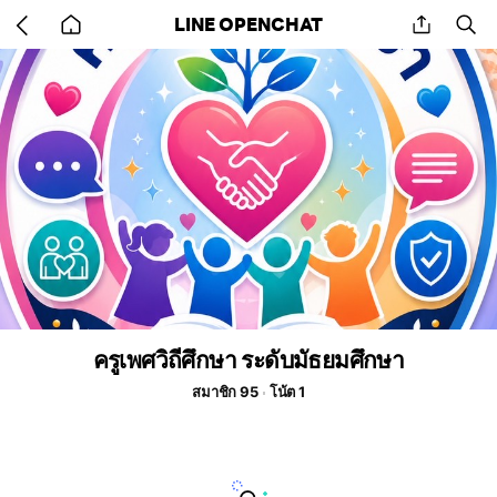
Go
share
se
LINE OPENCHAT
back
to
home
ครูเพศวิถีศึกษา ระดับมัธยมศึกษา
สมาชิก 95
โน้ต 1