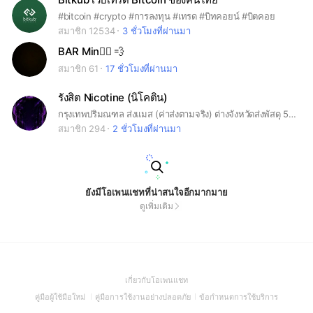
#bitcoin #crypto #การลงทุน #เทรด #บิทคอยน์ #บิตคอย
สมาชิก 12534
3 ชั่วโมงที่ผ่านมา
BAR Min❤️‍🔥 💨
สมาชิก 61
17 ชั่วโมงที่ผ่านมา
รังสิต Nicotine (นิโคติน)
กรุงเทพปริมณฑล ส่งแมส (ค่าส่งตามจริง) ต่างจังหวัดส่งพัสดุ 50 พื้นที่ห่างไกล+30
สมาชิก 294
2 ชั่วโมงที่ผ่านมา
ยังมีโอเพนแชทที่น่าสนใจอีกมากมาย
ดูเพิ่มเติม
(Open
เกี่ยวกับโอเพนแชท
in
(Open
(Open
(Open
คู่มือผู้ใช้มือใหม่
คู่มือการใช้งานอย่างปลอดภัย
ข้อกำหนดการใช้บริการ
a
in
in
in