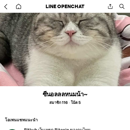
Go
share
se
LINE OPENCHAT
back
to
home
ซีนอลลลหนมน้า~
สมาชิก 116
โน้ต 5
โอเพนแชทแนะนำ
Bitkub เว็บเทรด Bitcoin ของคนไทย