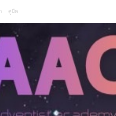
า
คู่มือ