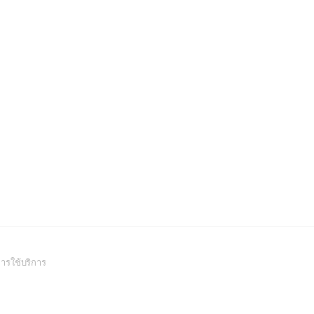
(Open
ารใช้บริการ
in
a
new