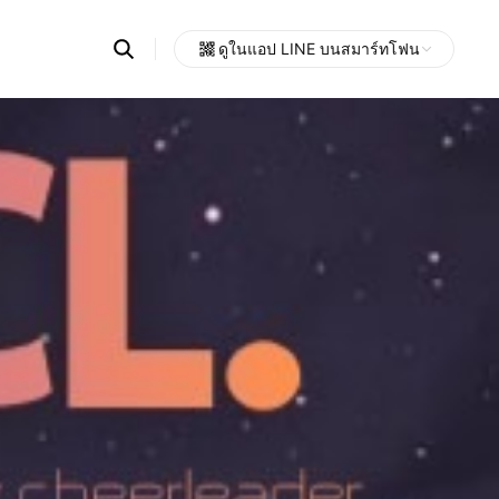
Search
ดูในแอป LINE บนสมาร์ทโฟน
OpenChats
Open
or
search
messages
area