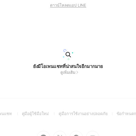
ดาวน์โหลดแอป LINE
ยังมีโอเพนแชทที่น่าสนใจอีกมากมาย
ดูเพิ่มเติม
(Open
(Open
(Open
อเพนแชท
คู่มือผู้ใช้มือใหม่
คู่มือการใช้งานอย่างปลอดภัย
ข้อกำหนดก
in
in
in
a
a
a
new
new
new
Go
Go
Go
Go