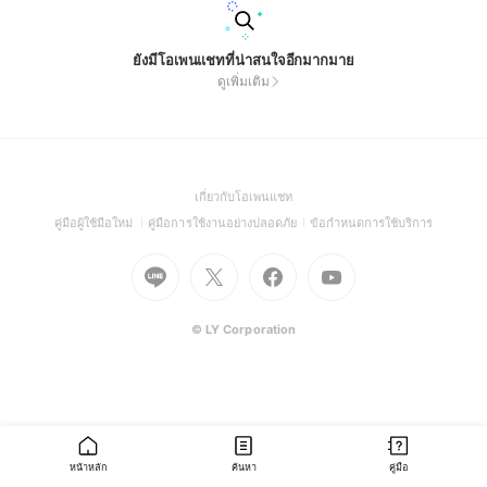
ยังมีโอเพนแชทที่น่าสนใจอีกมากมาย
ดูเพิ่มเติม
(Open
เกี่ยวกับโอเพนแชท
in
(Open
(Open
(Open
คู่มือผู้ใช้มือใหม่
คู่มือการใช้งานอย่างปลอดภัย
ข้อกำหนดการใช้บริการ
a
in
in
in
Go
Go
Go
new
Go
a
a
a
to
to
to
window)
to
new
new
new
Line
X
Facebook
Youtube
window)
window)
window)
(Open
(Open
(Open
(Open
© LY Corporation
in
in
in
in
a
a
a
a
new
new
new
new
window)
window)
window)
window)
หน้าหลัก
ค้นหา
คู่มือ