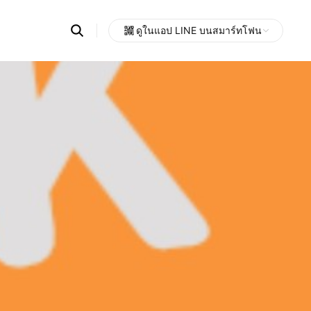
Search
ดูในแอป LINE บนสมาร์ทโฟน
OpenChats
Open
or
search
messages
area