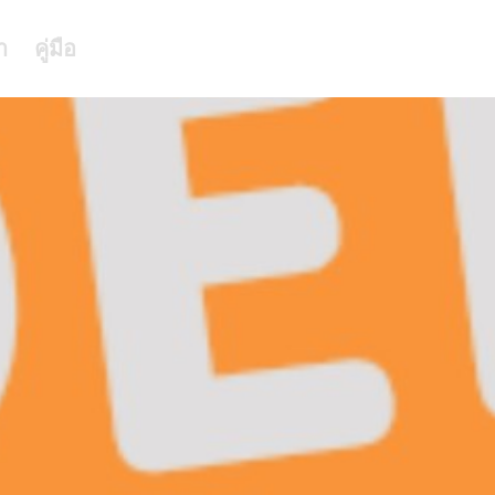
า
คู่มือ