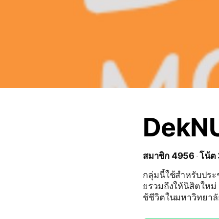
DekNU
สมาชิก 4956
โน้ต
กลุ่มนี้ใช้สำหรับป
ยรวมถึงให้นิสิตใหม่ 
ช้ชีวิตในมหาวิทยาล
าขายสินค้า❌️