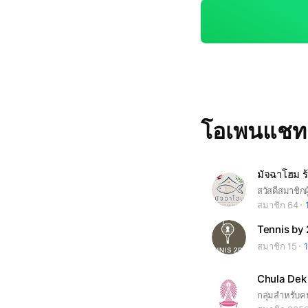
โอเพนแช
มัจฉาโฮม 
สมาชิก 64
Tennis by 
สมาชิก 15
1
Chula Dek