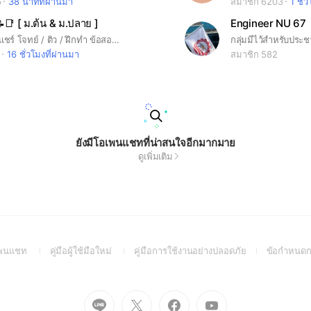
6
38 นาทีที่ผ่านมา
สมาชิก 6203
1 ชั่
📝📑 [ ม.ต้น & ม.ปลาย ]
Engineer NU 67
สอนการบ้าน แชร์ โจทย์ / ติว / ฝึกทำ ข้อสอบ วันละนิด วันละหน่อย รับรองเก่ง 👍 👉 ตอบคำถามก่อนเข้าห้องค่ะ 👈
16 ชั่วโมงที่ผ่านมา
สมาชิก 582
ยังมีโอเพนแชทที่น่าสนใจอีกมากมาย
ดูเพิ่มเติม
(Open
(Open
(Open
อเพนแชท
คู่มือผู้ใช้มือใหม่
คู่มือการใช้งานอย่างปลอดภัย
ข้อกำหนดก
in
in
in
a
a
a
new
new
new
Go
Go
Go
Go
window)
window)
window)