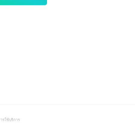
(Open
ารใช้บริการ
in
a