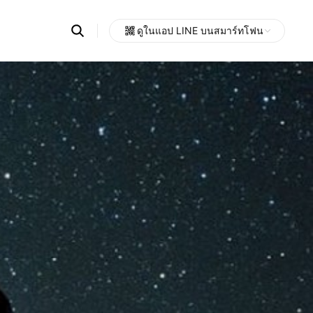
Search
ดูในแอป LINE บนสมาร์ทโฟน
OpenChats
Open
or
search
messages
area