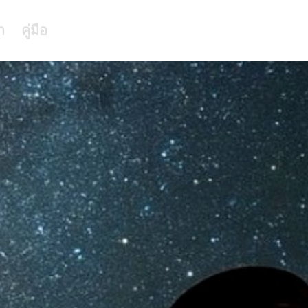
า
คู่มือ