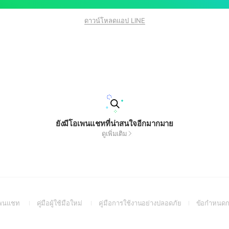
ดาวน์โหลดแอป LINE
ยังมีโอเพนแชทที่น่าสนใจอีกมากมาย
ดูเพิ่มเติม
(Open
(Open
(Open
อเพนแชท
คู่มือผู้ใช้มือใหม่
คู่มือการใช้งานอย่างปลอดภัย
ข้อกำหนดก
in
in
in
a
a
a