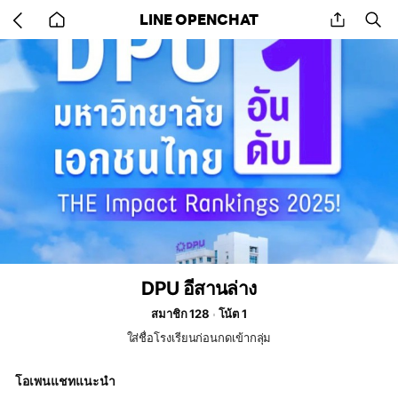
Go
share
se
LINE OPENCHAT
back
to
home
DPU อีสานล่าง
สมาชิก 128
โน้ต 1
ใส่ชื่อโรงเรียนก่อนกดเข้ากลุ่ม
โอเพนแชทแนะนำ