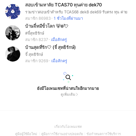
สอบเข้ามหาลัย TCAS70 ทุนค่าย dek70
รวมข่าวสอบเข้าสำหรับ TCAS68 dek8 dek69 รับตรง ทุน ค่าย
สมาชิก 86983
1 ชั่วโมงที่ผ่านมา
บ้านจี๋หมีขั้วโลก 🐻‍❄️💘
#จี๋สุทธิรักษ์
สมาชิก 8237
เมื่อสักครู่
บ้านสุดที่รัก🤍 (จี๋ สุทธิรักษ์)
จี๋ สุทธิรักษ์
สมาชิก 9269
เมื่อสักครู่
ยังมีโอเพนแชทที่น่าสนใจอีกมากมาย
ดูเพิ่มเติม
(Open
เกี่ยวกับโอเพนแชท
in
(Open
(Open
(Open
คู่มือผู้ใช้มือใหม่
คู่มือการใช้งานอย่างปลอดภัย
ข้อกำหนดการใช้บริการ