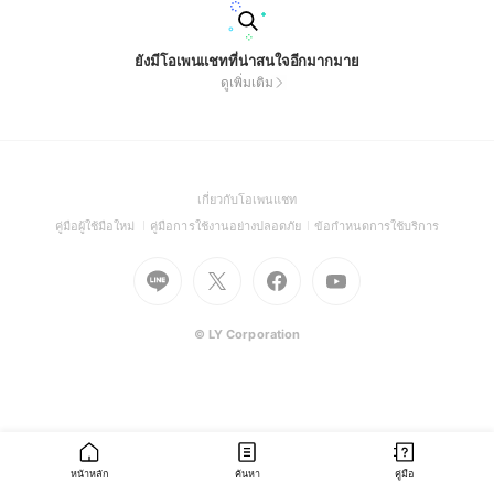
ยังมีโอเพนแชทที่น่าสนใจอีกมากมาย
ดูเพิ่มเติม
(Open
เกี่ยวกับโอเพนแชท
in
(Open
(Open
(Open
คู่มือผู้ใช้มือใหม่
คู่มือการใช้งานอย่างปลอดภัย
ข้อกำหนดการใช้บริการ
a
in
in
in
Go
Go
Go
new
Go
a
a
a
to
to
to
window)
to
new
new
new
Line
X
Facebook
Youtube
window)
window)
window)
(Open
(Open
(Open
(Open
© LY Corporation
in
in
in
in
a
a
a
a
new
new
new
new
window)
window)
window)
window)
หน้าหลัก
ค้นหา
คู่มือ