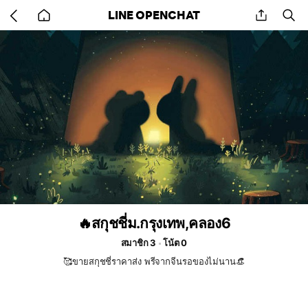
Go
share
se
LINE OPENCHAT
back
to
home
🔥สกุชชี่ม.กรุงเทพ,คลอง6
สมาชิก 3
โน้ต 0
🥰ขายสกุชชี่ราคาส่ง พรีจากจีนรอของไม่นาน👒