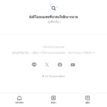
ยังมีโอเพนแชทที่น่าสนใจอีกมากมาย
ดูเพิ่มเติม
(Open
เกี่ยวกับโอเพนแชท
in
(Open
(Open
(Open
คู่มือผู้ใช้มือใหม่
คู่มือการใช้งานอย่างปลอดภัย
ข้อกำหนดการใช้บริการ
a
in
in
in
Go
Go
Go
new
Go
a
a
a
to
to
to
window)
to
new
new
new
Line
X
Facebook
Youtube
window)
window)
window)
(Open
(Open
(Open
(Open
© LY Corporation
in
in
in
in
a
a
a
a
new
new
new
new
window)
window)
window)
window)
หน้าหลัก
ค้นหา
คู่มือ