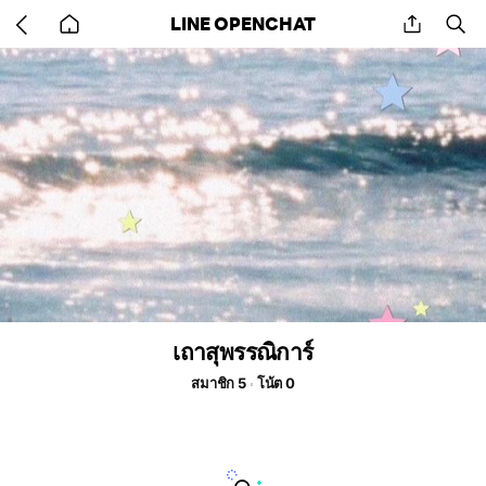
Go
share
se
LINE OPENCHAT
back
to
home
เถาสุพรรณิการ์
สมาชิก 5
โน้ต 0