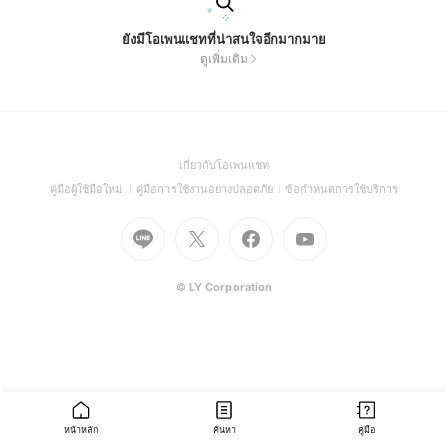
ยังมีโอเพนแชทที่น่าสนใจอีกมากมาย
ดูเพิ่มเติม
(Open
เกี่ยวกับโอเพนแชท
in
(Open
(Open
(Open
คู่มือผู้ใช้มือใหม่
คู่มือการใช้งานอย่างปลอดภัย
ข้อกำหนดการใช้บริการ
a
in
in
in
Go
Go
Go
new
Go
a
a
a
to
to
to
window)
to
new
new
new
Line
X
Facebook
Youtube
window)
window)
window)
(Open
(Open
(Open
(Open
© LY Corporation
in
in
in
in
a
a
a
a
new
new
new
new
window)
window)
window)
window)
หน้าหลัก
ค้นหา
คู่มือ