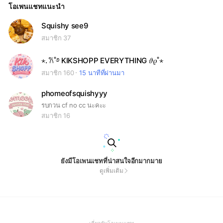
โอเพนแชทแนะนำ
Squishy see9
สมาชิก 37
⋆. 𐙚˚࿔ KIKSHOPP EVERYTHING 𝜗𝜚˚⋆
สมาชิก 160
15 นาทีที่ผ่านมา
phomeofsquishyyy
รบกวน cf no cc นะคะะ
สมาชิก 16
ยังมีโอเพนแชทที่น่าสนใจอีกมากมาย
ดูเพิ่มเติม