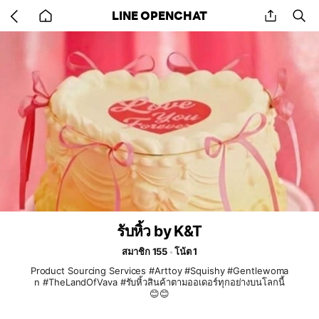
Go
share
se
LINE OPENCHAT
back
to
home
รับหิ้ว by K&T
สมาชิก 155
โน้ต 1
Product Sourcing Services #Arttoy #Squishy #Gentlewoma
n #TheLandOfVava #รับหิ้วสินค้าตามออเดอร์ทุกอย่างบนโลกนี้
😊😊