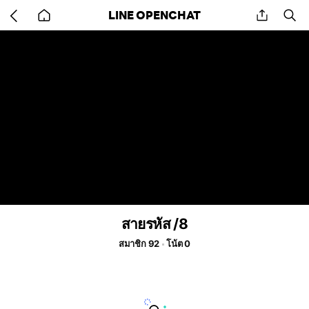
Go
share
se
LINE OPENCHAT
back
to
home
สายรหัส /8
สมาชิก 92
โน้ต 0