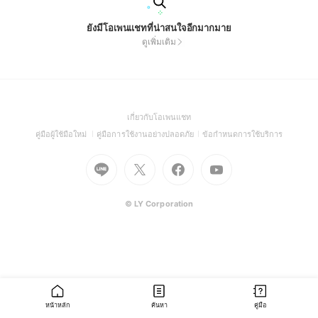
ยังมีโอเพนแชทที่น่าสนใจอีกมากมาย
ดูเพิ่มเติม
(Open
เกี่ยวกับโอเพนแชท
in
(Open
(Open
(Open
คู่มือผู้ใช้มือใหม่
คู่มือการใช้งานอย่างปลอดภัย
ข้อกำหนดการใช้บริการ
a
in
in
in
Go
Go
Go
new
Go
a
a
a
to
to
to
window)
to
new
new
new
Line
X
Facebook
Youtube
window)
window)
window)
(Open
(Open
(Open
(Open
© LY Corporation
in
in
in
in
a
a
a
a
new
new
new
new
window)
window)
window)
window)
หน้าหลัก
ค้นหา
คู่มือ