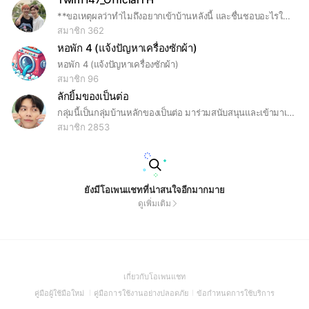
**ขอเหตุผลว่าทำไมถึงอยากเข้าบ้านหลังนี้ และชื่นชอบอะไรในตัวเจ้าของบ้าน? **กรุณาใส่รูปตัวเองจริงๆและชื่อจริงๆของตัวเองนะคะ** **บุคคลที่ทำตัวเป็นมิจฉาชีพ เข้ามาหลอกเชิญชวนคนย้ายบ้าน ห้ามเข้า!! #ไม่ต้อนรับมิจฉาชีพ ไม่อนุญาตให้เข้ามาก่อกวน หรือป่วนแชท หากแอดมินจับได้บล๊อกสถานเดียวค่ะ
สมาชิก 362
หอพัก 4 (แจ้งปัญหาเครื่องซักผ้า)
หอพัก 4 (แจ้งปัญหาเครื่องซักผ้า)
สมาชิก 96
ลักยิ้มของเป็นต่อ
กลุ่มนี้เป็นกลุ่มบ้านหลักของเป็นต่อ มาร่วมสนับสนุนและเข้ามาเป็นลักยิ้มกันเยอะๆนะคะ💗
สมาชิก 2853
ยังมีโอเพนแชทที่น่าสนใจอีกมากมาย
ดูเพิ่มเติม
(Open
เกี่ยวกับโอเพนแชท
in
(Open
(Open
(Open
คู่มือผู้ใช้มือใหม่
คู่มือการใช้งานอย่างปลอดภัย
ข้อกำหนดการใช้บริการ
a
in
in
in