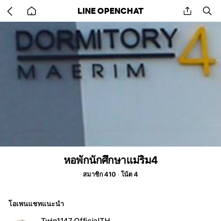
Go
share
se
LINE OPENCHAT
back
to
home
หอพักนักศึกษาแม่ริม4
สมาชิก 410
โน้ต 4
โอเพนแชทแนะนำ
Twin1147_OfficialTH