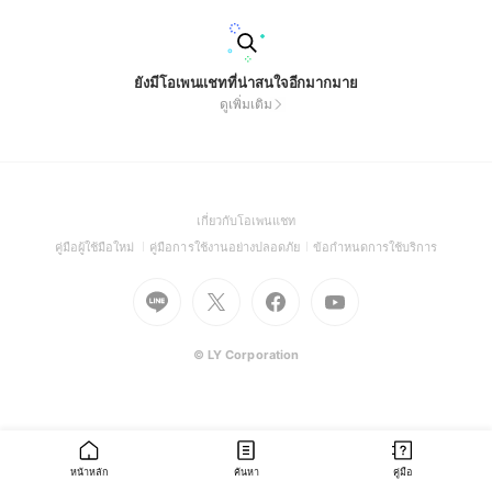
ยังมีโอเพนแชทที่น่าสนใจอีกมากมาย
ดูเพิ่มเติม
(Open
เกี่ยวกับโอเพนแชท
in
(Open
(Open
(Open
คู่มือผู้ใช้มือใหม่
คู่มือการใช้งานอย่างปลอดภัย
ข้อกำหนดการใช้บริการ
a
in
in
in
Go
Go
Go
new
Go
a
a
a
to
to
to
window)
to
new
new
new
Line
X
Facebook
Youtube
window)
window)
window)
(Open
(Open
(Open
(Open
© LY Corporation
in
in
in
in
a
a
a
a
new
new
new
new
window)
window)
window)
window)
หน้าหลัก
ค้นหา
คู่มือ