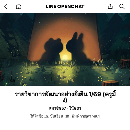
Go
share
se
LINE OPENCHAT
back
to
home
รายวิขาการพัฒนาอย่างยั่งยืน 1/69 (ครูมิ้
ง)
สมาชิก 57
โน้ต 31
ให้ใส่ชื่อและชั้นเรียน เช่น พิมพ์กาญดา ทล.1