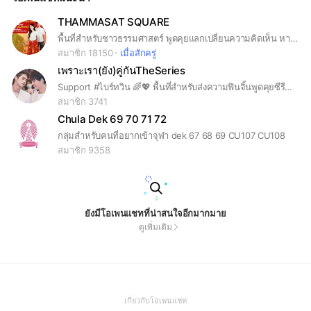
THAMMASAT SQUARE
พื้นที่สำหรับชาวธรรมศาสตร์ พูดคุยแลกเปลี่ยนความคิดเห็น หางานพิเศษ คุยประเด็นต่างๆ แจ้งข่าวสารสำคัญ หาเพื่อน #ธรรมศาสตร์ #ประเทศรังสิต
สมาชิก 18150
เมื่อสักครู่
เพราะเรา(ยัง)คู่กันTheSeries
Support #ไบร์ทวิน 🌈💖 พื้นที่สำหรับส่งความฟินจิ้นพูดคุยซีรีส์ #เพราะเราคู่กัน #คั่นกู #ยังคั่นกู #ทีมสารวัตร #ทีมไทน์ พร้อมอัพเดทตารางงาน + ผลงานต่าง ๆ ทุกวัน ⚘
สมาชิก 3741
Chula Dek 69 70 71 72
กลุ่มสำหรับคนที่อยากเข้าจุฬา dek 67 68 69 CU107 CU108
สมาชิก 9358
ยังมีโอเพนแชทที่น่าสนใจอีกมากมาย
ดูเพิ่มเติม
(Open
เกี่ยวกับโอเพนแชท