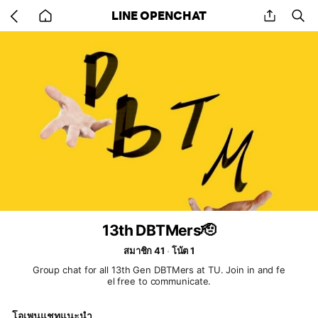
Go
share
se
LINE OPENCHAT
back
to
home
13th DBTMers🫡
สมาชิก 41
โน้ต 1
Group chat for all 13th Gen DBTMers at TU. Join in and fe
el free to communicate.
โอเพนแชทแนะนำ