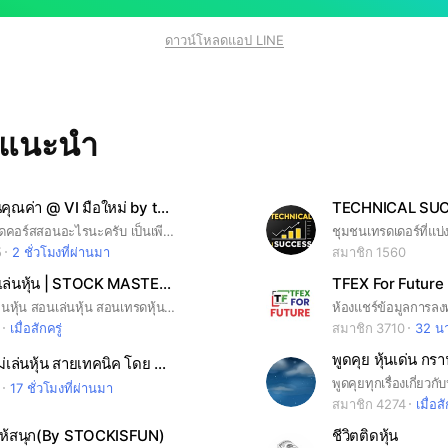
ดาวน์โหลดแอป LINE
ทแนะนำ
ห้องเรียนหุ้นคุณค่า @ VI มือใหม่ by the economist
TECHNICAL SUC
ห้องนี้ไม่ได้เปิดคอร์สสอนอะไรนะครับ เป็นเพียงห้องที่สร้างสังคมในการลงทุนแบบเน้นคุณค่า จุดประสงค์คือ 1. แลกเปลี่ยนข้อมูลข่าวสาร ผลประกอบการ / ข่าวบริษัท 2. แลกเปลี่ยนการวิเคราะห์หุ้น สอบถามพื้นฐาน (เทคนิคบ้าง ) โดยตั้งใจให้เป็นกลุ่ม Hybrid พื้นฐาน 80% เทคนิค 20% 3. สร้างสังคมนักลงทุน ช่วยกันตอบคำถาม หรือสอบถามข้อมูลหุ้นรายตัว ข่วยเหลือนักลงทุนมือใหม่ 4. กรุณาใช้รูปจริง และชื่อเล่น ในการสมัครเข้ากลุ่มครับ 5. หลังเข้ากลุ่มกรุณากดอ่านกฎของกลุ่มด้วยครับ
5
2 ชั่วโมงที่ผ่านมา
สมาชิก 1560
สอนมือใหม่เล่นหุ้น | STOCK MASTERY
TFEX For Future
สอนมือใหม่เล่นหุ้น สอนเล่นหุ้น สอนเทรดหุ้น #หุ้น #เล่นหุ้น #เทรดหุ้น
เมื่อสักครู่
สมาชิก 3710
32 นา
พูดคุย หุ้นเด่น 
ห้อง1 มือใหม่เล่นหุ้น สายเทคนิค โดย MasterTrade
พูดคุยทุกเรื่องเกี่ยว
17 ชั่วโมงที่ผ่านมา
สมาชิก 4274
เมื่อสั
นให้สนุก(By STOCKISFUN)
ชีวิตติดหุ้น