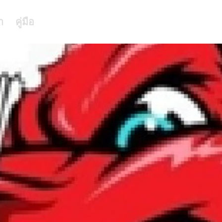
า
คู่มือ