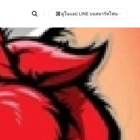
Search
ดูในแอป LINE บนสมาร์ทโฟน
OpenChats
Open
or
search
messages
area