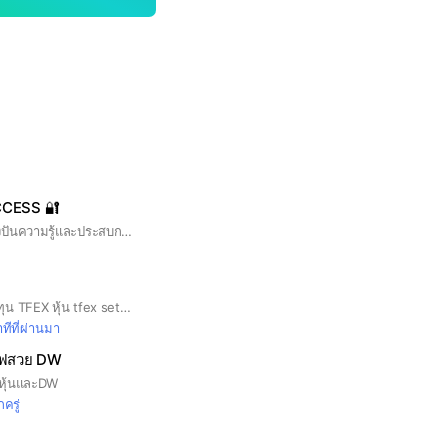
CESS 🔐
ชุมชนเทรดเดอร์ที่แบ่งปันความรู้และประสบการณ์การลงทุนเชิงลึกทางเทคนิค📊
ห้องแชร์ข้อมูลการลงทุน TFEX หุ้น tfex set50 set ตลาดหุ้น อนุพันธ์ blocktrade sbl shortsell ทีเฟก บล็อค stock
ทีที่ผ่านมา
กราฟสวย DW
กับหุ้นและDW
กครู่