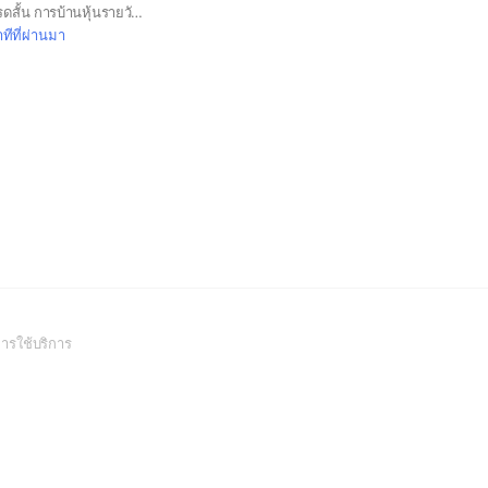
สอบถามพูดคุยหุ้น เทรดสั้น การบ้านหุ้นรายวัน หาหุ้นซิ่ง
ทีที่ผ่านมา
(Open
ารใช้บริการ
in
a
new
window)