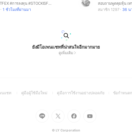
คุยเรื่อง #หุ้น TFEX #การลงทุน #STOCKISFUN #STOCK #TFEX #SET #S50 #หุ้น #หุ้นไทย #ซื้อหุ้น #ขายหุ้น #SIF #เรียนหุ้น #FUTURE #stock #tfex #futures #ลงทุน #investing #financial #investment #trade
1 ชั่วโมงที่ผ่านมา
สมาชิก 1297
36 นา
ยังมีโอเพนแชทที่น่าสนใจอีกมากมาย
ดูเพิ่มเติม
(Open
(Open
(Open
อเพนแชท
คู่มือผู้ใช้มือใหม่
คู่มือการใช้งานอย่างปลอดภัย
ข้อกำหนดก
in
in
in
a
a
a
new
new
new
Go
Go
Go
Go
window)
window)
window)
to
to
to
to
Line
X
Facebook
Youtube
(Open
(Open
(Open
(Open
© LY Corporation