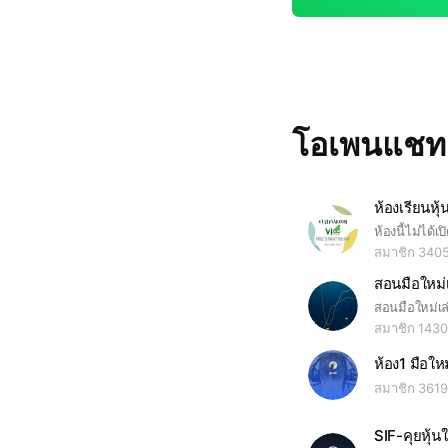
โอเพนแช
สมาชิก 340
สมาชิก 1430
สมาชิก 3619
SIF-คุยหุ้