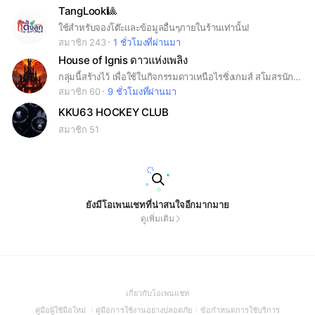
TangLook🎱
ใช้สำหรับจองโต๊ะและข้อมูลอื่นๆภายในร้านเท่านั้น!
สมาชิก 243
1 ชั่วโมงที่ผ่านมา
House of Ignis ดาวแห่งเพลิง
กลุ่มนี้สร้างไว้ เพื่อใช้ในกิจกรรมดาวเหนือไรซิ่งเกมส์ สโมสรนักศึกษาวิทยาลัยกิจการและนโยบายสาธารณะ #smocopa
สมาชิก 60
9 ชั่วโมงที่ผ่านมา
KKU63 HOCKEY CLUB
สมาชิก 51
ยังมีโอเพนแชทที่น่าสนใจอีกมากมาย
ดูเพิ่มเติม
(Open
เกี่ยวกับโอเพนแชท
in
(Open
(Open
(Open
คู่มือผู้ใช้มือใหม่
คู่มือการใช้งานอย่างปลอดภัย
ข้อกำหนดการใช้บริการ