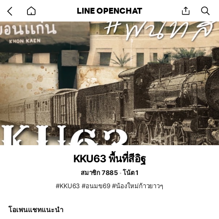
Go
share
se
LINE OPENCHAT
back
to
home
KKU63 พื้นที่สีอิฐ
สมาชิก 7885
โน้ต 1
#KKU63 #อนมข69 #น้องใหม่ก้าวยาวๆ
โอเพนแชทแนะนำ