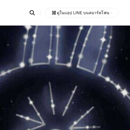
Search
ดูในแอป LINE บนสมาร์ทโฟน
OpenChats
Open
or
search
messages
area