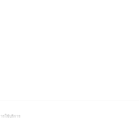
(Open
ารใช้บริการ
in
a
new