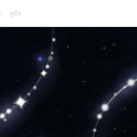
า
คู่มือ