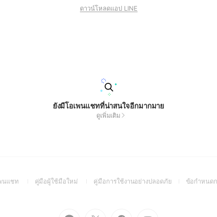
ดาวน์โหลดแอป LINE
ยังมีโอเพนแชทที่น่าสนใจอีกมากมาย
ดูเพิ่มเติม
(Open
(Open
(Open
อเพนแชท
คู่มือผู้ใช้มือใหม่
คู่มือการใช้งานอย่างปลอดภัย
ข้อกำหนดก
in
in
in
a
a
a
new
new
new
Go
Go
Go
Go