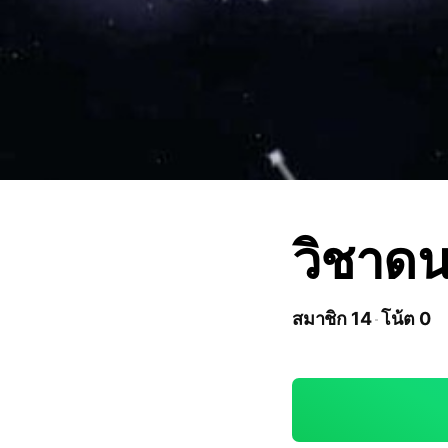
วิชาดน
สมาชิก 14
โน้ต 0