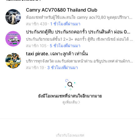
Camry ACV70&80 Thailand Club
ห้องแชทสำหรับผู้ใช้และสนใจ camry acv70,80 พูดคุยปรึกษาปัญหา และนัดพบปะ
สมาชิก 439
1 ชั่วโมงที่ผ่านมา
ประกันรถตู้ทึบ ประกันรถคอกรั้ว ประกันสินค้า ผ่อน 0% ไม่ใช้บัตร
ประกันภัยรถยนต์ชั้น1 2+3+ คอกรั้ว ตู้ทึบ เชิงพาณิชย์ ผ่อนได้ 10 เดือน ไม่คิดดอกเบี้ย ประกัน2+ ประกันรถ2+ ประกันรถยนต์2+ ประกันรถยนต์ชั้น2+ ประกันรถชั้น2+ ประกันรถตู้ทึบ2+ ประกันรถสองบวก ประกันรถ2พลัส ประกันรถตู้ 2+ ประกันรถ3+ ประกันรถชั้น3 ประกันรถยนต์ชั้น3 ประกันรถเก๋ง ประกันรถรถกระบะ ประกันรถตู้ ผ่อน0% ประกันรถตู้โดยสาร ประกันรถตู้ผ่อนเงินสดไม่ใช้บัตรเครดิต
สมาชิก 105
5 ชั่วโมงที่ผ่านมา
taxi pirate. เฉพาะลูกค้า เท่านั้น
บริการทุกจังหวัด และรับส่งตามหน้าด่าน อรัญประเทศ ด่านผักกาด ด่านช่องจอม ด่านแม่ละเมา ด่านแม่สอด ด่านแม่สาย ด่านสะเดา ด่านเกาะกง ด้านหนองคาย ด่านเจดีย์สามองค์ ด้านสามเหลี่ยมทองคำ ด่านเขาดิน ด่านบ้านแหลม ด่านพรมแดนมุกดาหาร รับสถานที่ท่องเที่ยว พัทยา ภูเก็ต สมุย เชียงใหม่ ชะอำ หัวหิน ประจวบคีรีขันธ์ เกาะช้าง เกาะกูด เกาะสีชัง เกาะเสม็ด เกาะล้าน เกาะพีพี เกาะเต่า ต่างๆ จองด่วน 063302682 LINE 0633302682 รถที่ใช้บริการ รถยนต์ เก๋ง รถยนต์ SUV รถตู้ Service to all provinces and pick up and drop off at the border checkpoints Aranyaprathet, Pakkad checkpoint, Chong Chom checkpoint, Mae Lamao checkpoint, Mae Sot checkpoint, Mae Sai checkpoint, Sadao checkpoint, Koh Kong checkpoint, Nong Khai side, Three Pagoda checkpoint, Golden Triangle side, Khao Din checkpoint, Ban Laem checkpoint, Mukdahan border checkpoint. Receive tourist attractions Pattaya, Phuket, Samui, Chiang Mai, Cha-am, Hua Hin, Prachuap Khiri Khan, Koh Chang, Koh Kood, Koh Sichang, Koh Samet, Koh Larn, Koh Phi Phi, Koh Tao, etc. Book now 0633302682 LINE 0633302682 Vehicles used Cars, Sedan, SUV, Vans
สมาชิก 19
3 ชั่วโมงที่ผ่านมา
ยังมีโอเพนแชทที่น่าสนใจอีกมากมาย
ดูเพิ่มเติม
(Open
เกี่ยวกับโอเพนแชท