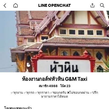
Go
share
se
LINE OPENCHAT
back
to
home
ห้องงานกอล์ฟหัวหิน G&M Taxi
สมาชิก 4988
โน้ต 23
✅ทุกงาน ✅ทุกรถ ✅ทุกราคา ✅ชอบกดรับ ❌ไม่ชอบกดผ่าน ✅ปรึก
ษาถามราคาได้หมด
โอเพนแชทแนะนำ