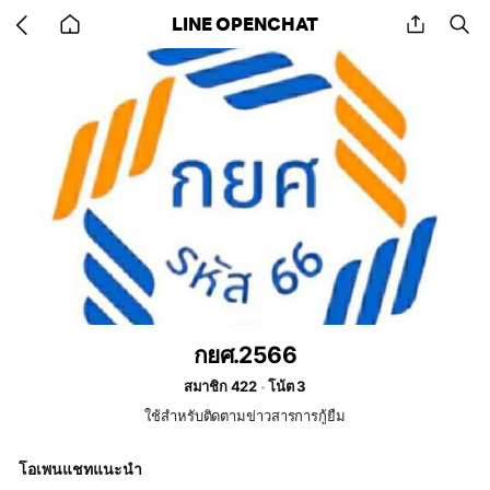
Go
share
se
LINE OPENCHAT
back
to
home
กยศ.2566
สมาชิก 422
โน้ต 3
ใช้สำหรับติดตามข่าวสารการกู้ยืม
โอเพนแชทแนะนำ