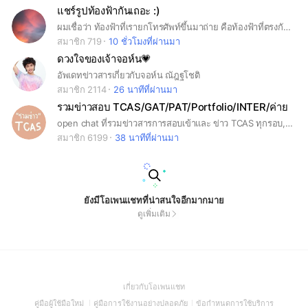
แชร์รูปท้องฟ้ากันเถอะ :)
ผมเชื่อว่า ท้องฟ้าที่เรายกโทรศัพท์ขึ้นมาถ่าย คือท้องฟ้าที่ตรงกับอารมณ์ของเราตอนนั้น #ท้องฟ้า #รูปถ่ายท้องฟ้า
สมาชิก 719
10 ชั่วโมงที่ผ่านมา
ดวงใจของเจ้าจอห์น💗
อัพเดทข่าวสารเกี่ยวกับจอห์น ณัฎฐโชติ
สมาชิก 2114
26 นาทีที่ผ่านมา
รวมข่าวสอบ TCAS/GAT/PAT/Portfolio/INTER/ค่าย
open chat ที่รวมข่าวสารการสอบเข้าและ ข่าว TCAS ทุกรอบ, ค่าย, ทุน และ เรียนต่อ Inter #tcas #dek64 #dek65 #portfolio
สมาชิก 6199
38 นาทีที่ผ่านมา
ยังมีโอเพนแชทที่น่าสนใจอีกมากมาย
ดูเพิ่มเติม
(Open
เกี่ยวกับโอเพนแชท
in
(Open
(Open
(Open
คู่มือผู้ใช้มือใหม่
คู่มือการใช้งานอย่างปลอดภัย
ข้อกำหนดการใช้บริการ