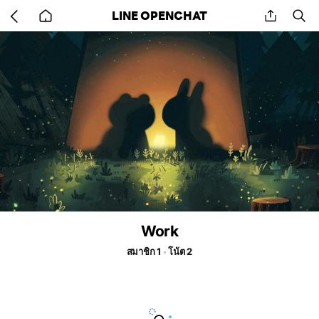
Go
share
se
LINE OPENCHAT
back
to
home
Work
สมาชิก 1
โน้ต 2