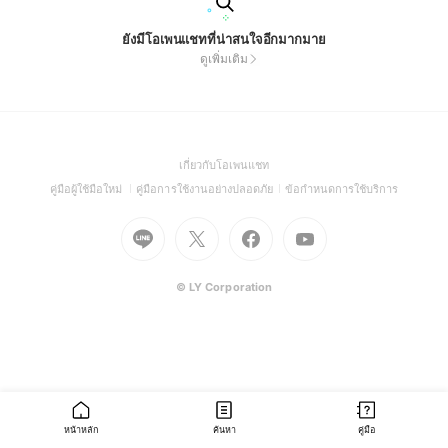
ยังมีโอเพนแชทที่น่าสนใจอีกมากมาย
ดูเพิ่มเติม
(Open
เกี่ยวกับโอเพนแชท
in
(Open
(Open
(Open
คู่มือผู้ใช้มือใหม่
คู่มือการใช้งานอย่างปลอดภัย
ข้อกำหนดการใช้บริการ
a
in
in
in
Go
Go
Go
new
Go
a
a
a
to
to
to
window)
to
new
new
new
Line
X
Facebook
Youtube
window)
window)
window)
(Open
(Open
(Open
(Open
© LY Corporation
in
in
in
in
a
a
a
a
new
new
new
new
window)
window)
window)
window)
หน้าหลัก
ค้นหา
คู่มือ