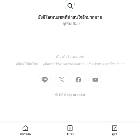
ยังมีโอเพนแชทที่น่าสนใจอีกมากมาย
ดูเพิ่มเติม
(Open
เกี่ยวกับโอเพนแชท
in
(Open
(Open
(Open
คู่มือผู้ใช้มือใหม่
คู่มือการใช้งานอย่างปลอดภัย
ข้อกำหนดการใช้บริการ
a
in
in
in
Go
Go
Go
new
Go
a
a
a
to
to
to
window)
to
new
new
new
Line
X
Facebook
Youtube
window)
window)
window)
(Open
(Open
(Open
(Open
© LY Corporation
in
in
in
in
a
a
a
a
new
new
new
new
window)
window)
window)
window)
หน้าหลัก
ค้นหา
คู่มือ