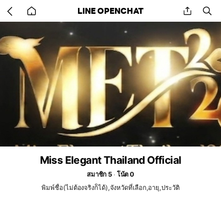
Go
share
se
LINE OPENCHAT
back
to
home
Miss Elegant Thailand Official
สมาชิก 5
โน้ต 0
พิมพ์ชื่ิอ(ไม่ต้องจริงก็ได้),จังหวัดที่เลือก,อายุ,ประวัติ