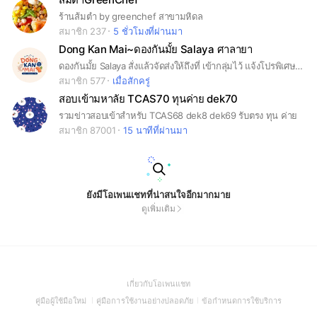
ร้านส้มตำ by greenchef สาขามหิดล
สมาชิก 237
5 ชั่วโมงที่ผ่านมา
Dong Kan Mai~ดองกันมั้ย Salaya ศาลายา
ดองกันมั้ย Salaya สั่งแล้วจัดส่งให้ถึงที่ เข้ากลุ่มไว้ แจ้งโปรพิเศษก่อนใคร 💨🛵
สมาชิก 577
เมื่อสักครู่
สอบเข้ามหาลัย TCAS70 ทุนค่าย dek70
รวมข่าวสอบเข้าสำหรับ TCAS68 dek8 dek69 รับตรง ทุน ค่าย
สมาชิก 87001
15 นาทีที่ผ่านมา
ยังมีโอเพนแชทที่น่าสนใจอีกมากมาย
ดูเพิ่มเติม
(Open
เกี่ยวกับโอเพนแชท
in
(Open
(Open
(Open
คู่มือผู้ใช้มือใหม่
คู่มือการใช้งานอย่างปลอดภัย
ข้อกำหนดการใช้บริการ
a
in
in
in