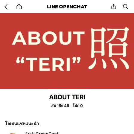
Go
share
se
LINE OPENCHAT
back
to
home
ABOUT TERI
สมาชิก 49
โน้ต 0
โอเพนแชทแนะนำ
ส้มตำGreenChef