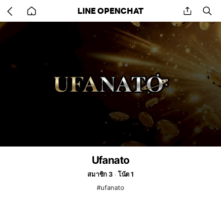
Go
share
se
LINE OPENCHAT
back
to
home
Ufanato
สมาชิก 3
โน้ต 1
#ufanato