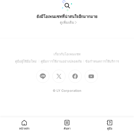
ยังมีโอเพนแชทที่น่าสนใจอีกมากมาย
ดูเพิ่มเติม
(Open
เกี่ยวกับโอเพนแชท
in
(Open
(Open
(Open
คู่มือผู้ใช้มือใหม่
คู่มือการใช้งานอย่างปลอดภัย
ข้อกำหนดการใช้บริการ
a
in
in
in
Go
Go
Go
new
Go
a
a
a
to
to
to
window)
to
new
new
new
Line
X
Facebook
Youtube
window)
window)
window)
(Open
(Open
(Open
(Open
© LY Corporation
in
in
in
in
a
a
a
a
new
new
new
new
window)
window)
window)
window)
หน้าหลัก
ค้นหา
คู่มือ