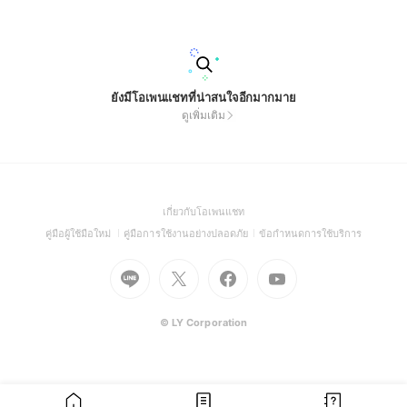
น⚠️ บนพื้นฐานระบบเทรดของประสบการณ์ความรู้ของเจ้าของห้องเ
อง เท่านั้นขอบคุณค่ะ
ยังมีโอเพนแชทที่น่าสนใจอีกมากมาย
ดูเพิ่มเติม
(Open
เกี่ยวกับโอเพนแชท
in
(Open
(Open
(Open
คู่มือผู้ใช้มือใหม่
คู่มือการใช้งานอย่างปลอดภัย
ข้อกำหนดการใช้บริการ
a
in
in
in
Go
Go
Go
new
Go
a
a
a
to
to
to
window)
to
new
new
new
Line
X
Facebook
Youtube
window)
window)
window)
(Open
(Open
(Open
(Open
© LY Corporation
in
in
in
in
a
a
a
a
new
new
new
new
window)
window)
window)
window)