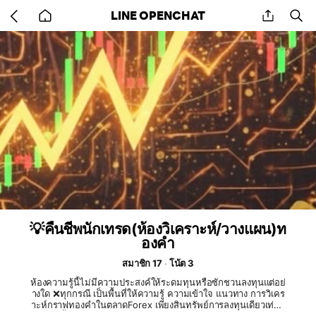
Go
share
se
LINE OPENCHAT
back
to
home
💡คืนชีพนักเทรด(ห้องวิเคราะห์/วางแผน)ท
องคำ
สมาชิก 17
โน้ต 3
ห้องความรู้นี้ไม่มีความประสงค์ให้ระดมทุนหรือซักชวนลงทุนแต่อย่
างใด ❌ทุกกรณี เป็นพื้นที่ให้ความรู้ ความเข้าใจ แนวทาง การวิเคร
าะห์กราฟทองคำในตลาดForex เพียงสินทรัพย์การลงทุนเดียวเท่านั้