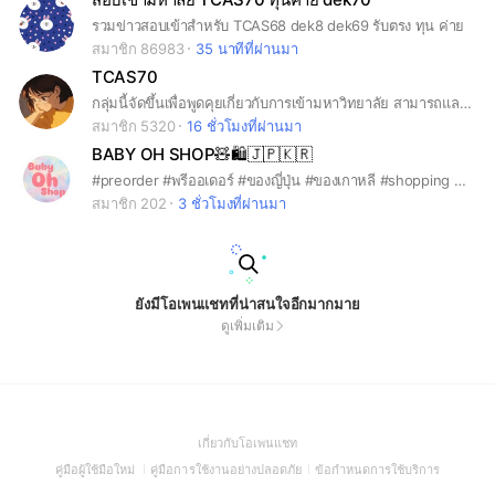
รวมข่าวสอบเข้าสำหรับ TCAS68 dek8 dek69 รับตรง ทุน ค่าย
สมาชิก 86983
35 นาทีที่ผ่านมา
TCAS70
กลุ่มนี้จัดขึ้นเพื่อพูดคุยเกี่ยวกับการเข้ามหาวิทยาลัย สามารถแลกเปลี่ยนข้อมูลและความรู้ได้เลยค่ะ #dek70 #dek71 #dek72 #เด็กซิ่ว
สมาชิก 5320
16 ชั่วโมงที่ผ่านมา
BABY OH SHOP🧸🛍️🇯🇵🇰🇷
#preorder #พรีออเดอร์ #ของญี่ปุ่น #ของเกาหลี #shopping #ของใช้แม่และเด็ก #หิ้วของญี่ปุ่น #หิ้วของเกาหลี
สมาชิก 202
3 ชั่วโมงที่ผ่านมา
ยังมีโอเพนแชทที่น่าสนใจอีกมากมาย
ดูเพิ่มเติม
(Open
เกี่ยวกับโอเพนแชท
in
(Open
(Open
(Open
คู่มือผู้ใช้มือใหม่
คู่มือการใช้งานอย่างปลอดภัย
ข้อกำหนดการใช้บริการ
a
in
in
in