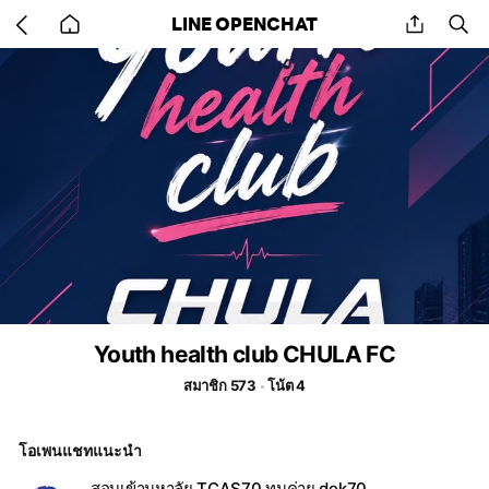
Go
share
se
LINE OPENCHAT
back
to
home
Youth health club CHULA FC
สมาชิก 573
โน้ต 4
โอเพนแชทแนะนำ
สอบเข้ามหาลัย TCAS70 ทุนค่าย dek70