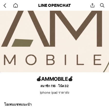
Go
share
se
LINE OPENCHAT
back
to
home
🍎AMMOBILE🍎
สมาชิก 116
โน้ต 32
Iphone ipad ราคาส่ง
โอเพนแชทแนะนำ