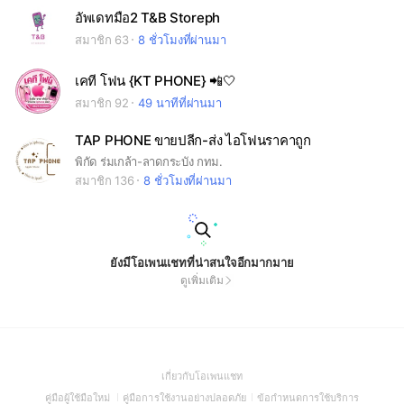
อัพเดทมือ2 T&B Storeph
สมาชิก 63
8 ชั่วโมงที่ผ่านมา
เคที โฟน {KT PHONE} 📲🤍
สมาชิก 92
49 นาทีที่ผ่านมา
TAP PHONE ขายปลีก-ส่ง ไอโฟนราคาถูก
พิกัด ร่มเกล้า-ลาดกระบัง กทม.
สมาชิก 136
8 ชั่วโมงที่ผ่านมา
ยังมีโอเพนแชทที่น่าสนใจอีกมากมาย
ดูเพิ่มเติม
(Open
เกี่ยวกับโอเพนแชท
in
(Open
(Open
(Open
คู่มือผู้ใช้มือใหม่
คู่มือการใช้งานอย่างปลอดภัย
ข้อกำหนดการใช้บริการ