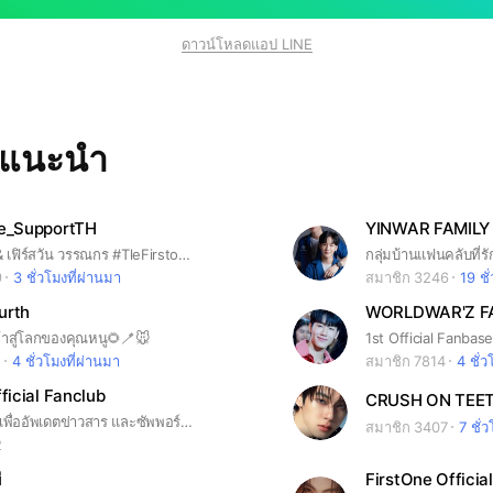
ดาวน์โหลดแอป LINE
ทแนะนำ
ne_SupportTH
YINWAR FAMIL
เติ้ล มติมันท์ & เฟิร์สวัน วรรณกร #TleFirstone #เติ้ลเฟิร์สวัน #TLE_mtm #Firstone
9
3 ชั่วโมงที่ผ่านมา
สมาชิก 3246
19 ชั
urth
WORLDWAR'Z F
ข้าสู่โลกของคุณหนู🌻🪥🐭
5
4 ชั่วโมงที่ผ่านมา
สมาชิก 7814
4 ชั่ว
fficial Fanclub
CRUSH ON TEET
บ้านหลังนี้เปิดเพื่ออัพเดตข่าวสาร และซัพพอร์ตน้องนานิค่ะ #hirunkit_
สมาชิก 3407
7 ชั่
2
ี
FirstOne Officia