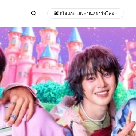
Search
ดูในแอป LINE บนสมาร์ทโฟน
OpenChats
Open
or
search
messages
area