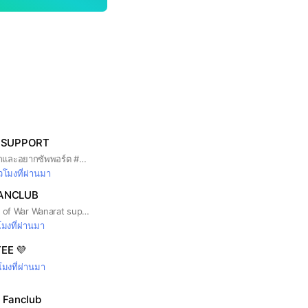
Y SUPPORT
กลุ่มบ้านแฟนคลับที่รักและอยากซัพพอร์ต #หยิ่นวอร์ #พี่วอร์ของพ่อวี #หมูยอของหยิ่นวอร์
่วโมงที่ผ่านมา
ANCLUB
1st Official Fanbase of War Wanarat support @warwanarat
โมงที่ผ่านมา
EE 💜
วโมงที่ผ่านมา
l Fanclub