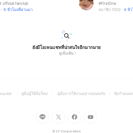
 official fanclub
#FirstOne
5
6 ชั่วโมงที่ผ่านมา
สมาชิก 7002
4 ชั่
ยังมีโอเพนแชทที่น่าสนใจอีกมากมาย
ดูเพิ่มเติม
(Open
(Open
(Open
อเพนแชท
คู่มือผู้ใช้มือใหม่
คู่มือการใช้งานอย่างปลอดภัย
ข้อกำหนดก
in
in
in
a
a
a
new
new
new
Go
Go
Go
Go
window)
window)
window)
to
to
to
to
Line
X
Facebook
Youtube
(Open
(Open
(Open
(Open
© LY Corporation