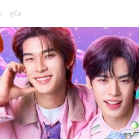
า
คู่มือ