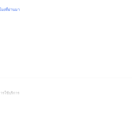
วโมงที่ผ่านมา
(Open
ารใช้บริการ
in
a
new
window)