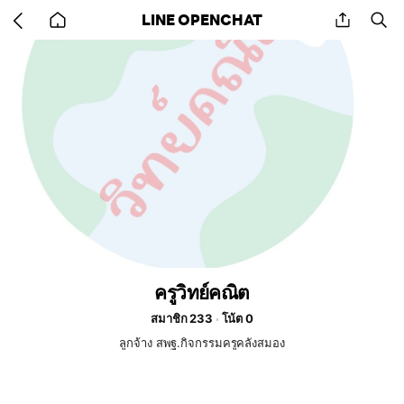
Go
share
se
LINE OPENCHAT
back
to
home
ครูวิทย์คณิต
สมาชิก 233
โน้ต 0
ลูกจ้าง สพฐ.กิจกรรมครูคลังสมอง