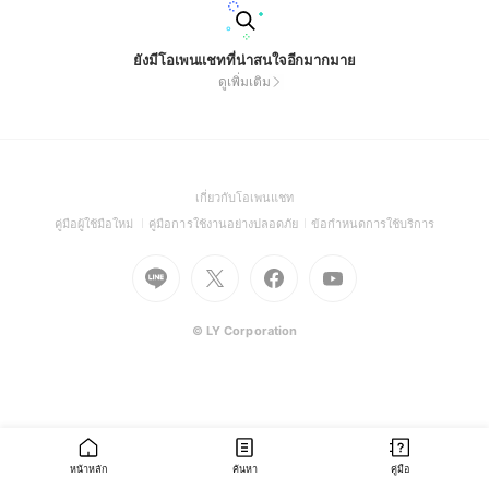
ยังมีโอเพนแชทที่น่าสนใจอีกมากมาย
ดูเพิ่มเติม
(Open
เกี่ยวกับโอเพนแชท
in
(Open
(Open
(Open
คู่มือผู้ใช้มือใหม่
คู่มือการใช้งานอย่างปลอดภัย
ข้อกำหนดการใช้บริการ
a
in
in
in
Go
Go
Go
new
Go
a
a
a
to
to
to
window)
to
new
new
new
Line
X
Facebook
Youtube
window)
window)
window)
(Open
(Open
(Open
(Open
© LY Corporation
in
in
in
in
a
a
a
a
new
new
new
new
window)
window)
window)
window)
หน้าหลัก
ค้นหา
คู่มือ