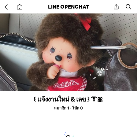
Go
share
se
LINE OPENCHAT
back
to
home
꒰ แจ้งงานใหม่ & เลข ꒱ 👔🎀
สมาชิก 1
โน้ต 0