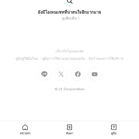
ยังมีโอเพนแชทที่น่าสนใจอีกมากมาย
ดูเพิ่มเติม
(Open
เกี่ยวกับโอเพนแชท
in
(Open
(Open
(Open
คู่มือผู้ใช้มือใหม่
คู่มือการใช้งานอย่างปลอดภัย
ข้อกำหนดการใช้บริการ
a
in
in
in
Go
Go
Go
new
Go
a
a
a
to
to
to
window)
to
new
new
new
Line
X
Facebook
Youtube
window)
window)
window)
(Open
(Open
(Open
(Open
© LY Corporation
in
in
in
in
a
a
a
a
new
new
new
new
window)
window)
window)
window)
หน้าหลัก
ค้นหา
คู่มือ