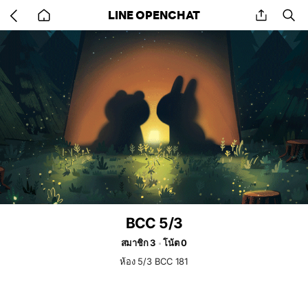
Go
share
se
LINE OPENCHAT
back
to
home
BCC 5/3
สมาชิก 3
โน้ต 0
ห้อง 5/3 BCC 181