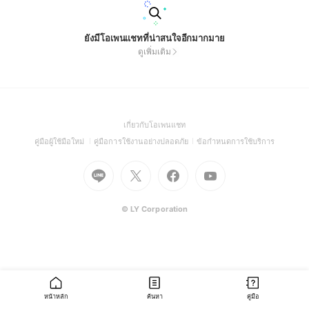
ยังมีโอเพนแชทที่น่าสนใจอีกมากมาย
ดูเพิ่มเติม
(Open
เกี่ยวกับโอเพนแชท
in
(Open
(Open
(Open
คู่มือผู้ใช้มือใหม่
คู่มือการใช้งานอย่างปลอดภัย
ข้อกำหนดการใช้บริการ
a
in
in
in
Go
Go
Go
new
Go
a
a
a
to
to
to
window)
to
new
new
new
Line
X
Facebook
Youtube
window)
window)
window)
(Open
(Open
(Open
(Open
© LY Corporation
in
in
in
in
a
a
a
a
new
new
new
new
window)
window)
window)
window)
หน้าหลัก
ค้นหา
คู่มือ