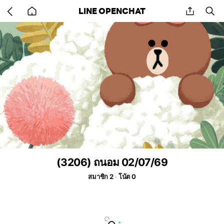
Go
share
se
LINE OPENCHAT
back
to
home
(3206) ถนอม 02/07/69
สมาชิก 2
โน้ต 0