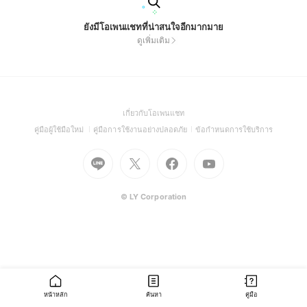
ยังมีโอเพนแชทที่น่าสนใจอีกมากมาย
ดูเพิ่มเติม
(Open
เกี่ยวกับโอเพนแชท
in
(Open
(Open
(Open
คู่มือผู้ใช้มือใหม่
คู่มือการใช้งานอย่างปลอดภัย
ข้อกำหนดการใช้บริการ
a
in
in
in
Go
Go
Go
new
Go
a
a
a
to
to
to
window)
to
new
new
new
Line
X
Facebook
Youtube
window)
window)
window)
(Open
(Open
(Open
(Open
© LY Corporation
in
in
in
in
a
a
a
a
new
new
new
new
window)
window)
window)
window)
หน้าหลัก
ค้นหา
คู่มือ