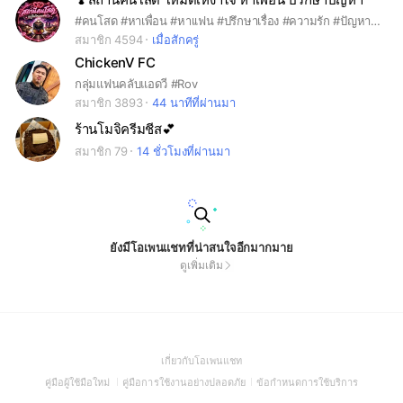
#คนโสด #หาเพื่อน #หาเเฟน #ปรึกษาเรื่อง #ความรัก #ปัญหาชีวิต #อกหัก รักคุดตุ้ดเมิน เชิญทางนี้
สมาชิก 4594
เมื่อสักครู่
ChickenV FC
กลุ่มแฟนคลับแอดวี #Rov
สมาชิก 3893
44 นาทีที่ผ่านมา
ร้านโมจิครีมชีส💕
สมาชิก 79
14 ชั่วโมงที่ผ่านมา
ยังมีโอเพนแชทที่น่าสนใจอีกมากมาย
ดูเพิ่มเติม
(Open
เกี่ยวกับโอเพนแชท
in
(Open
(Open
(Open
คู่มือผู้ใช้มือใหม่
คู่มือการใช้งานอย่างปลอดภัย
ข้อกำหนดการใช้บริการ
a
in
in
in