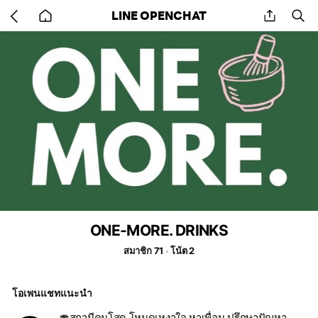
Go
share
se
LINE OPENCHAT
back
to
home
ONE-MORE. DRINKS
สมาชิก 71
โน้ต 2
โอเพนแชทแนะนำ
🍄สถานีคนโสด โหมดเหงาใจ หาเพื่อน ปรึกษาปัญหา