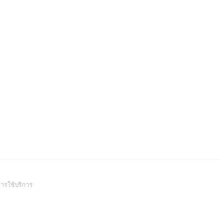
(Open
ารใช้บริการ
in
a
new