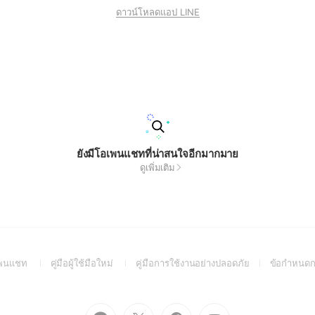
ดาวน์โหลดแอป LINE
ยังมีโอเพนแชทที่น่าสนใจอีกมากมาย
ดูเพิ่มเติม
(Open
(Open
(Open
อเพนแชท
คู่มือผู้ใช้มือใหม่
คู่มือการใช้งานอย่างปลอดภัย
ข้อกำหนดก
in
in
in
a
a
a
new
new
new
Go
Go
Go
Go