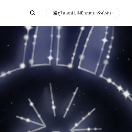
Search
ดูในแอป LINE บนสมาร์ทโฟน
OpenChats
Open
or
search
messages
area