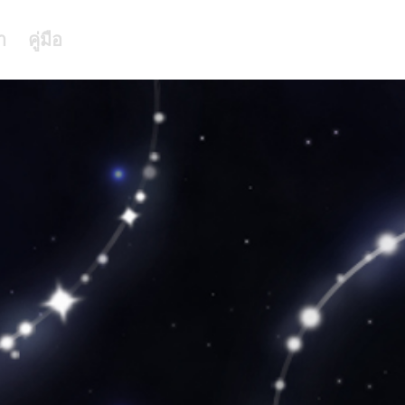
า
คู่มือ